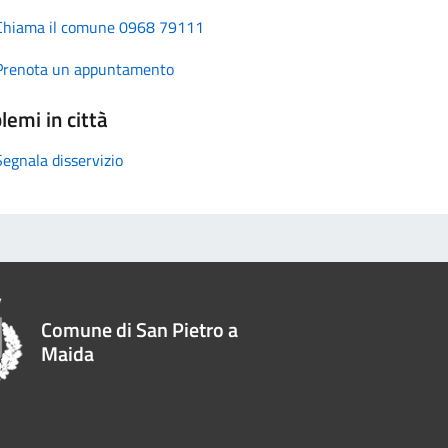
Chiama il comune 0968 79111
Prenota un appuntamento
lemi in città
Segnala disservizio
Comune di San Pietro a
Maida