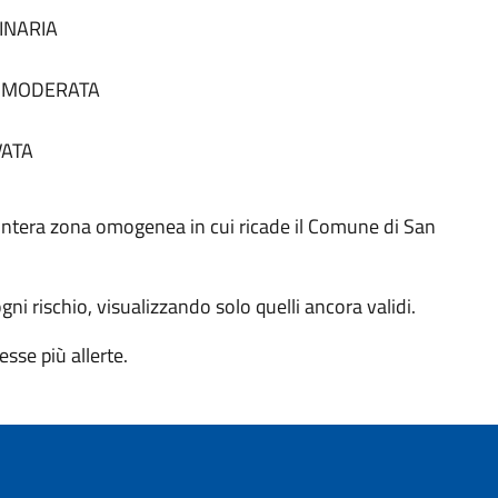
DINARIA
tà MODERATA
VATA
o all'intera zona omogenea in cui ricade il Comune di San
 ogni rischio, visualizzando solo quelli ancora validi.
sse più allerte.