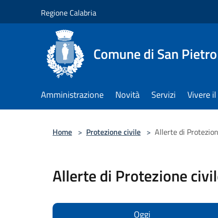
Salta al contenuto principale
Regione Calabria
Comune di San Pietro
Amministrazione
Novità
Servizi
Vivere 
Home
>
Protezione civile
>
Allerte di Protezion
Allerte di Protezione civi
Oggi