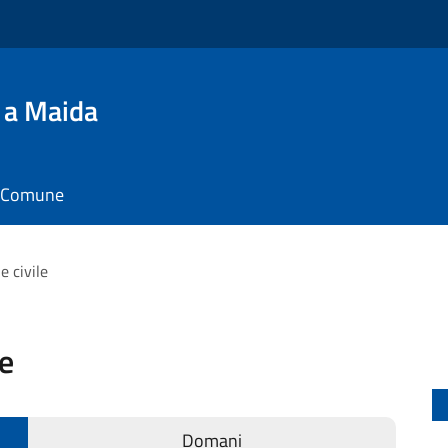
 a Maida
il Comune
e civile
le
Domani