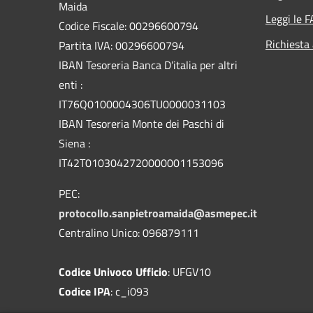
Maida
Leggi le 
Codice Fiscale: 00296600794
Richiesta
Partita IVA: 00296600794
IBAN Tesoreria Banca D’italia per altri
enti :
IT76Q0100004306TU0000031103
IBAN Tesoreria Monte dei Paschi di
Siena :
IT42T0103042720000001153096
PEC:
protocollo.sanpietroamaida@asmepec.it
Centralino Unico: 096879111
Codice Univoco Ufficio
: UFGV10
Codice IPA
: c_i093