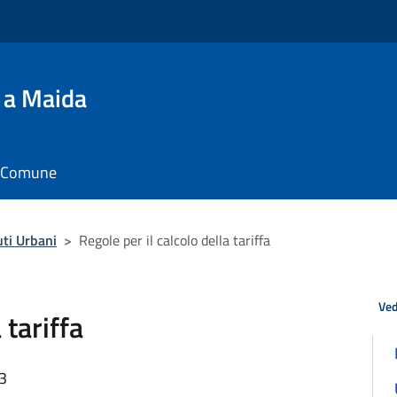
 a Maida
il Comune
uti Urbani
>
Regole per il calcolo della tariffa
Ved
 tariffa
03