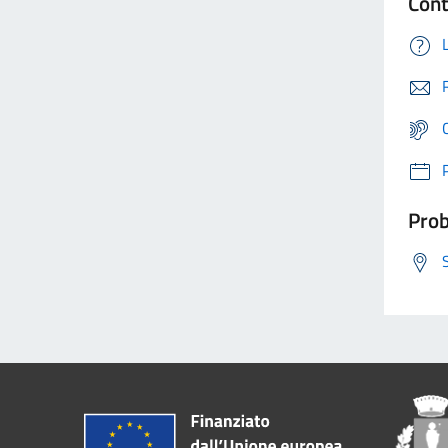
Cont
Prob