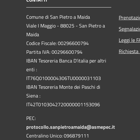
Comune di San Pietro a Maida
Prenotaz
Viale I Maggio - 88025 - San Pietro a
Segnalazi
Maida
Leggi le 
Codice Fiscale: 00296600794
Richiesta
Partita IVA: 00296600794
IBAN Tesoreria Banca D’italia per altri
enti :
IT76Q0100004306TU0000031103
IBAN Tesoreria Monte dei Paschi di
Siena :
IT42T0103042720000001153096
PEC:
protocollo.sanpietroamaida@asmepec.it
Centralino Unico: 096879111