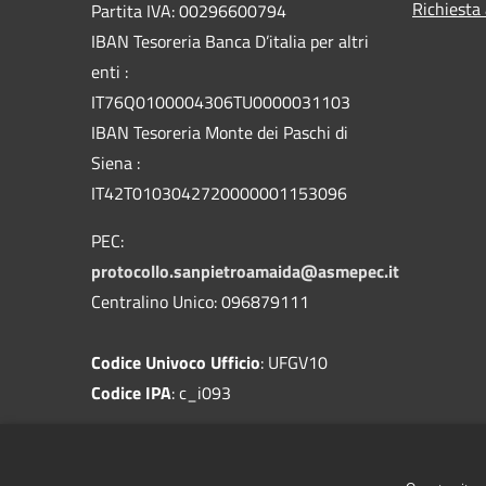
Richiesta
Partita IVA: 00296600794
IBAN Tesoreria Banca D’italia per altri
enti :
IT76Q0100004306TU0000031103
IBAN Tesoreria Monte dei Paschi di
Siena :
IT42T0103042720000001153096
PEC:
protocollo.sanpietroamaida@asmepec.it
Centralino Unico: 096879111
Codice Univoco Ufficio
: UFGV10
Codice IPA
: c_i093