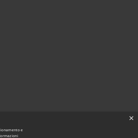
×
nzionamento e
nformazioni