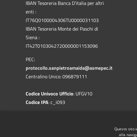
IBAN Tesoreria Banca D’italia per altri
enti :
IT76Q0100004306TU0000031103
IBAN Tesoreria Monte dei Paschi di
Siena :
IT42T0103042720000001153096
PEC:
protocollo.sanpietroamaida@asmepec.it
Centralino Unico: 096879111
Codice Univoco Ufficio
: UFGV10
Codice IPA
: c_i093
Questo sito 
alla navig