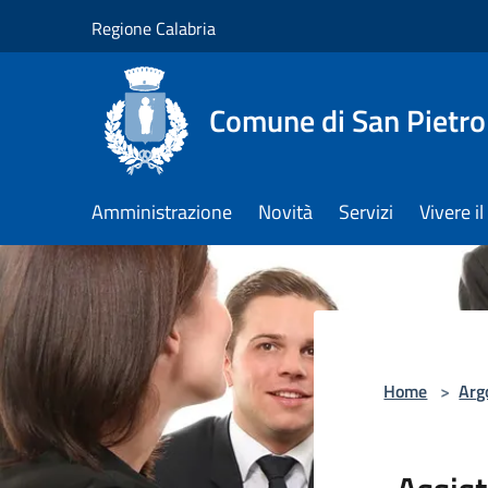
Salta al contenuto principale
Regione Calabria
Comune di San Pietro
Amministrazione
Novità
Servizi
Vivere 
Home
>
Arg